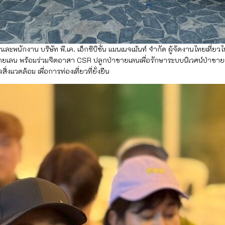
งาน บริษัท พี.เค. เอ็กซิบิชั่น แมนเนจเม้นท์ จำกัด ผู้จัดงานไทยเที่ยว
ายเลน พร้อมร่วมจิตอาสา CSR ปลูกป่าชายเลนเพื่อรักษาระบบนิเวศน์ป่าชายเลน
แวดล้อม เพื่อการท่องเที่ยวที่ยั่งยืน