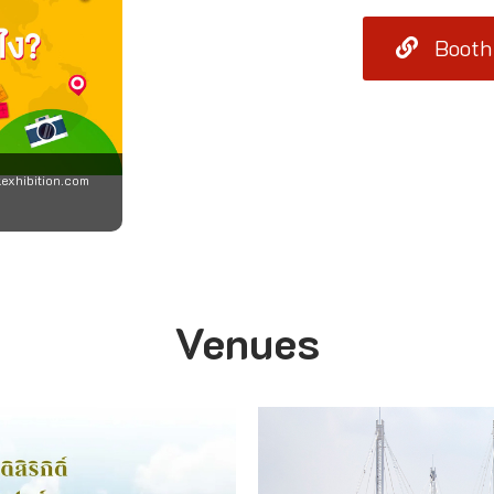
Booth
pkexhibition.com
Venues