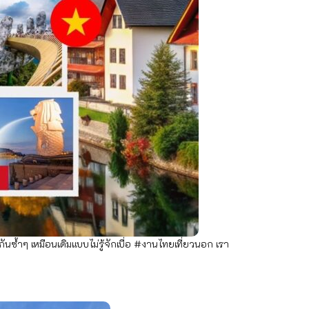
นซ้ำๆ เหมือนเดิมแบบไม่รู้จักเบื่อ #งานไทยเที่ยวนอก เรา