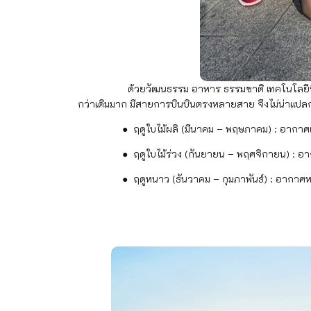
ด้วยวัฒนธรรม อาหาร ธรรมชาติ เทคโนโลยีที่ล้ำสมัย แ
กว่าเดิมมาก มีสายการบินบินตรงหลายสาย จึงไม่น่าแปลกใจท
● ฤดูใบไม้ผลิ (มีนาคม – พฤษภาคม) : อากาศเย็
● ฤดูใบไม้ร่วง (กันยายน – พฤศจิกายน) : อากาศเ
● ฤดูหนาว (ธันวาคม – กุมภาพันธ์) : อากาศหนา
2. ไต