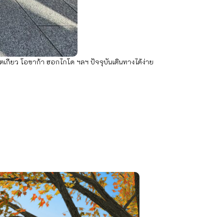
กียว โอซาก้า ฮอกไกโด ฯลฯ ปัจจุบันเดินทางได้ง่าย