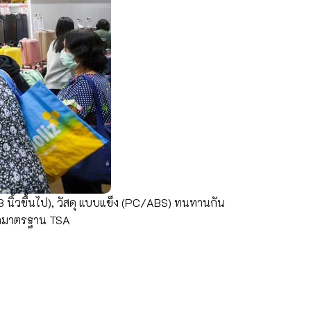
8 นิ้วขึ้นไป), วัสดุ แบบแข็ง (PC/ABS) ทนทานกัน
ล็อกมาตรฐาน TSA