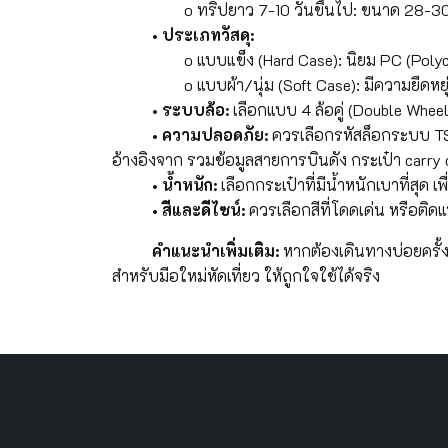
o ทริปยาว 7-10 วันขึ้นไป: ขนาด 28-30 นิ้
• ประเภทวัสดุ:
o แบบแข็ง (Hard Case): นิยม PC (Polycarb
o แบบผ้า/นุ่ม (Soft Case): มีความยืดหยุ่นสู
• ระบบล้อ:
เลือกแบบ 4 ล้อคู่ (Double Wheel
• ความปลอดภัย:
ควรเลือกรหัสล็อกระบบ TSA
อ้างอิงจาก รวมข้อมูลสายการบินดัง กระเป๋า carry
• น้ำหนัก:
เลือกกระเป๋าที่มีน้ำหนักเบาที่สุด 
• สีและดีไซน์:
ควรเลือกสีที่โดดเด่น หรือติด
คำแนะนำเพิ่มเติม:
หากต้องเดินทางบ่อยครั้ง
สำหรับมือใหม่หัดเที่ยว ให้ถูกใจใช้ได้จริง